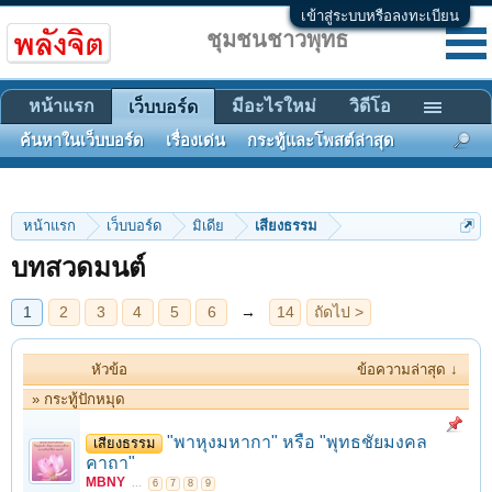
เข้าสู่ระบบหรือลงทะเบียน
ชุมชนชาวพุทธ
หน้าแรก
มีอะไรใหม่
วิดีโอ
เว็บบอร์ด
ค้นหาในเว็บบอร์ด
เรื่องเด่น
กระทู้และโพสต์ล่าสุด
1
2
3
4
5
6
→
14
ถัดไป >
หน้าแรก
เว็บบอร์ด
มิเดีย
เสียงธรรม
บทสวดมนต์
หัวข้อ
ข้อความล่าสุด ↓
» กระทู้ปักหมุด
"พาหุงมหากา" หรือ "พุทธชัยมงคล
เสียงธรรม
คาถา"
MBNY
...
6
7
8
9