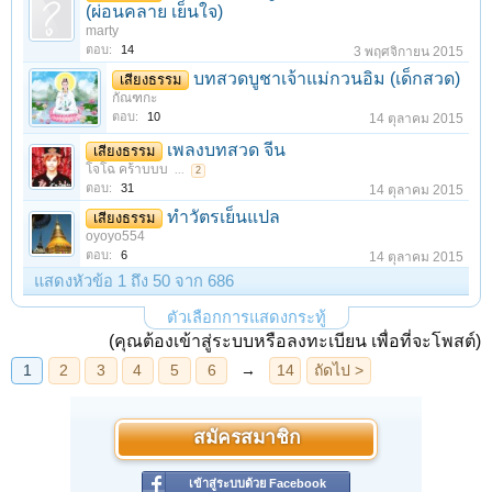
(ผ่อนคลาย เย็นใจ)
marty
ตอบ:
14
3 พฤศจิกายน 2015
บทสวดบูชาเจ้าแม่กวนอิม (เด็กสวด)
เสียงธรรม
กัณฑกะ
ตอบ:
10
14 ตุลาคม 2015
เพลงบทสวด จีน
เสียงธรรม
โจโฉ คร้าบบบ
...
2
ตอบ:
31
14 ตุลาคม 2015
ทำวัตรเย็นแปล
เสียงธรรม
oyoyo554
ตอบ:
6
14 ตุลาคม 2015
แสดงหัวข้อ 1 ถึง 50 จาก 686
ตัวเลือกการแสดงกระทู้
(คุณต้องเข้าสู่ระบบหรือลงทะเบียน เพื่อที่จะโพสต์)
สมัครสมาชิก
เข้าสู่ระบบด้วย Facebook