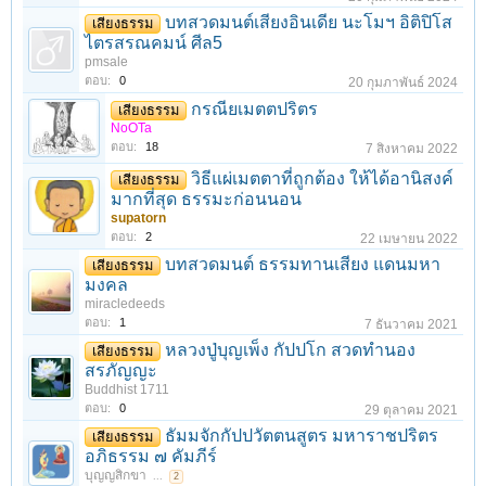
บทสวดมนต์เสียงอินเดีย นะโมฯ อิติปิโส
เสียงธรรม
ไตรสรณคมน์ ศีล5
pmsale
ตอบ:
0
20 กุมภาพันธ์ 2024
กรณียเมตตปริตร
เสียงธรรม
NoOTa
ตอบ:
18
7 สิงหาคม 2022
วิธีแผ่เมตตาที่ถูกต้อง ให้ได้อานิสงค์
เสียงธรรม
มากที่สุด ธรรมะก่อนนอน
supatorn
ตอบ:
2
22 เมษายน 2022
บทสวดมนต์ ธรรมทานเสียง แดนมหา
เสียงธรรม
มงคล
miracledeeds
ตอบ:
1
7 ธันวาคม 2021
หลวงปู่บุญเพ็ง กัปปโก สวดทำนอง
เสียงธรรม
สรภัญญะ
Buddhist 1711
ตอบ:
0
29 ตุลาคม 2021
ธัมมจักกัปปวัตตนสูตร มหาราชปริตร
เสียงธรรม
อภิธรรม ๗ คัมภีร์
บุญญสิกขา
...
2