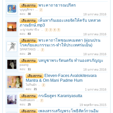
พระคาถาธารณปริตร
เสียงธรรม
บุญญสิกขา
...
2
ตอบ:
30
18 มกราคม 2016
เห็นหากันเยอะเลยจัดให้ครับ บทสวด
เสียงธรรม
ภาณยักษ์.mp3
☼ญาณสมาธิ☼
...
2
3
4
5
ตอบ:
83
18 มกราคม 2016
พระคาถาโพชฌงคเมตตา (ผ่อนปรน
เสียงธรรม
โรคภัยและกรรมเวร-ทำให้ประเทศร่มเย็น)
SPARTANS
...
2
ตอบ:
29
18 มกราคม 2016
บทบูชาพระรัตนตรัย ทำนองสรภัญญะ
เสียงธรรม
paang
ตอบ:
11
18 มกราคม 2016
Eleven-Faces Avalokitesvara
เสียงธรรม
Mantra & Om Mani Padme Hum
ไม่กินผัก
...
2
ตอบ:
21
1 มกราคม 2016
กรณียสูตร Karaniyasutta
เสียงธรรม
Natthakorn
...
2
ตอบ:
25
19 พฤศจิกายน 2015
เพลงสรรเสริญพระโพธิสัตว์กวนอิม
เสียงธรรม