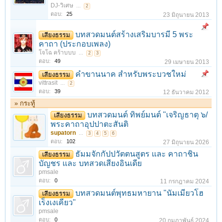
DJ-วิเศษ
...
2
ตอบ:
25
23 มิถุนายน 2013
บทสวดมนต์สร้างเสริมบารมี 5 พระ
เสียงธรรม
คาถา (ประกอบเพลง)
โจโฉ คร้าบบบ
...
2
3
ตอบ:
49
29 เมษายน 2013
คำขานนาค สำหรับพระบวชใหม่
เสียงธรรม
vittrasit
...
2
ตอบ:
39
12 ธันวาคม 2012
» กระทู้
บทสวดมนต์ ทิพย์มนต์ "เจริญธาตุ ๖/
เสียงธรรม
พระคาถาอุปปาตะสันติ
supatorn
...
3
4
5
6
ตอบ:
102
27 มิถุนายน 2026
ธัมมจักกัปปวัตตนสูตร และ คาถาชิน
เสียงธรรม
บัญชร และ บทสวดเสียงอินเดีย
pmsale
ตอบ:
0
11 กรกฎาคม 2024
บทสวดมนต์พุทธมหายาน "นัมเมียวโฮ
เสียงธรรม
เร็งเงเคียว"
pmsale
ตอบ:
0
20 กุมภาพันธ์ 2024