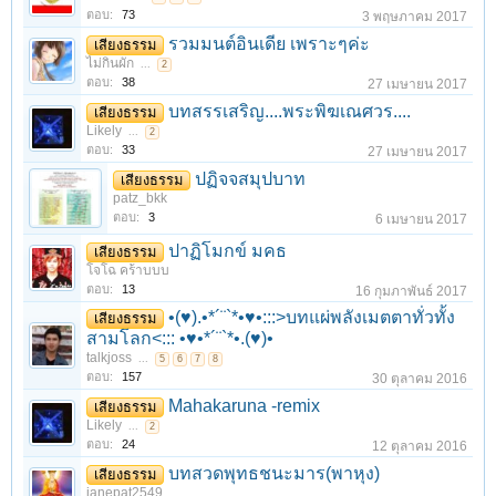
ตอบ:
73
3 พฤษภาคม 2017
รวมมนต์อินเดีย เพราะๆค่ะ
เสียงธรรม
ไม่กินผัก
...
2
ตอบ:
38
27 เมษายน 2017
บทสรรเสริญ....พระพิฆเณศวร....
เสียงธรรม
Likely
...
2
ตอบ:
33
27 เมษายน 2017
ปฏิจจสมุปบาท
เสียงธรรม
patz_bkk
ตอบ:
3
6 เมษายน 2017
ปาฏิโมกข์ มคธ
เสียงธรรม
โจโฉ คร้าบบบ
ตอบ:
13
16 กุมภาพันธ์ 2017
•(♥).•*´¨`*•♥•:::>บทแผ่พลังเมตตาทั่วทั้ง
เสียงธรรม
สามโลก<::: •♥•*´¨`*•.(♥)•
1
2
3
4
5
6
→
14
ถัดไป >
talkjoss
...
5
6
7
8
ตอบ:
157
30 ตุลาคม 2016
Mahakaruna -remix
เสียงธรรม
Likely
...
2
ตอบ:
24
12 ตุลาคม 2016
บทสวดพุทธชนะมาร(พาหุง)
เสียงธรรม
janepat2549