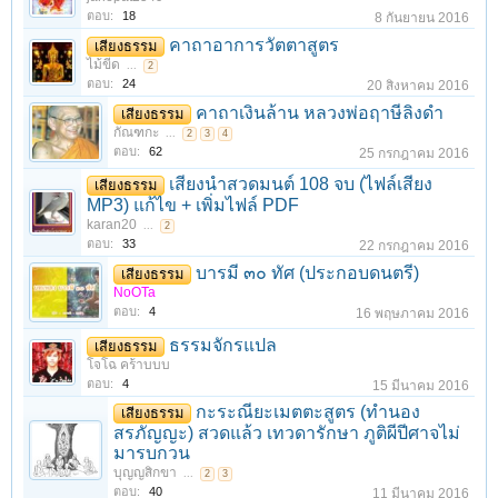
ตอบ:
18
8 กันยายน 2016
คาถาอาการวัตตาสูตร
เสียงธรรม
ไม้ขีด
...
2
ตอบ:
24
20 สิงหาคม 2016
คาถาเงินล้าน หลวงพ่อฤาษีลิงดำ
เสียงธรรม
กัณฑกะ
...
2
3
4
ตอบ:
62
25 กรกฎาคม 2016
เสียงนำสวดมนต์ 108 จบ (ไฟล์เสียง
เสียงธรรม
MP3) แก้ไข + เพิ่มไฟล์ PDF
karan20
...
2
ตอบ:
33
22 กรกฎาคม 2016
บารมี ๓๐ ทัศ (ประกอบดนตรี)
เสียงธรรม
NoOTa
ตอบ:
4
16 พฤษภาคม 2016
ธรรมจักรแปล
เสียงธรรม
โจโฉ คร้าบบบ
ตอบ:
4
15 มีนาคม 2016
กะระณียะเมตตะสูตร (ทำนอง
เสียงธรรม
สรภัญญะ) สวดแล้ว เทวดารักษา ภูติผีปีศาจไม่
มารบกวน
บุญญสิกขา
...
2
3
ตอบ:
40
11 มีนาคม 2016