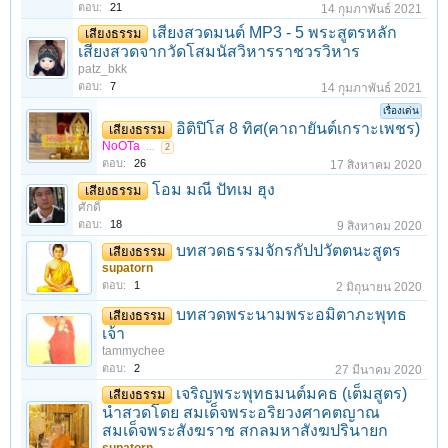
ตอบ:
21
14 กุมภาพันธ์ 2021
เสียงสวดมนต์ MP3 - 5 พระสูตรหลัก
เสียงธรรม
เสียงสวดจากวัดโสมนัสวิหารราชวรวิหาร
patz_bkk
ตอบ:
7
14 กุมภาพันธ์ 2021
เรื่องเด่น
อิติปิโส 8 ทิศ(คาถายันต์เกราะเพชร)
เสียงธรรม
NoOTa
...
2
ตอบ:
26
17 สิงหาคม 2020
โอม มณี ปัทเม ฮุง
เสียงธรรม
ศักดิ์
ตอบ:
18
9 สิงหาคม 2020
บทสวดธรรมจักรกัปปวัตตนะสูตร
เสียงธรรม
supatorn
ตอบ:
1
2 มิถุนายน 2020
บทสวดพระนามพระอมิตาภะพุทธ
เสียงธรรม
เจ้า
tammychee
ตอบ:
2
27 มีนาคม 2020
เจริญพระพุทธมนต์มคธ (เต็มสูตร)
เสียงธรรม
นำสวดโดย สมเด็จพระอริยวงศาคตญาณ
สมเด็จพระสังฆราช สกลมหาสังฆปรินายก