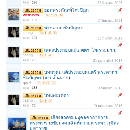
ตอบ:
176
22 มีนาคม 2025
ยอดพระกัณฑ์ไตรปิฎก
เสียงธรรม
WebSnow
...
3
4
5
6
ตอบ:
102
2 กันยายน 2021
พระคาถาชินบัญชร
เสียงธรรม
paang
...
3
4
5
6
ตอบ:
104
21 มีนาคม 2019
เพลงประกอบแผ่เมตตา..ไพเราะมาก..
เสียงธรรม
paang
...
2
3
4
ตอบ:
73
21 กุมภาพันธ์ 2017
บทสวดมนต์ประกอบดนตรี พระคาถา
เสียงธรรม
ชินบัญชร (สงบเย็นมาก)
คุณ 4
...
7
8
9
10
ตอบ:
188
8 กันยายน 2016
บทแผ่เมตตา
เสียงธรรม
paang
...
2
3
4
ตอบ:
70
19 พฤษภาคม 2015
เสียงสวดชยมงฺคลคาถาถวาย
เสียงธรรม
พระพร/ร่ายชัยมงคลฉันท์ถวายพ ระพร ภูมิพล
มหาราช