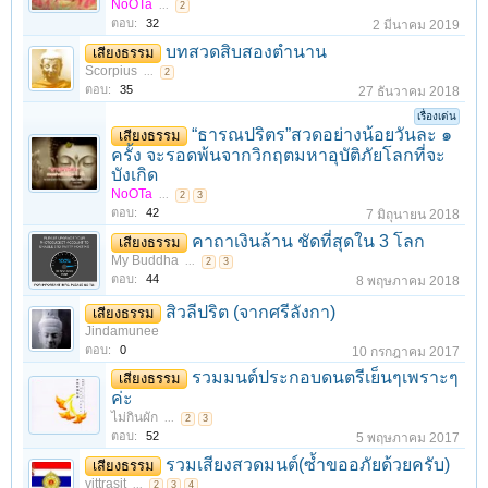
NoOTa
...
2
ตอบ:
32
2 มีนาคม 2019
บทสวดสิบสองตำนาน
เสียงธรรม
Scorpius
...
2
ตอบ:
35
27 ธันวาคม 2018
เรื่องเด่น
“ธารณปริตร”สวดอย่างน้อยวันละ ๑
เสียงธรรม
ครั้ง จะรอดพ้นจากวิกฤตมหาอุบัติภัยโลกที่จะ
บังเกิด
NoOTa
...
2
3
ตอบ:
42
7 มิถุนายน 2018
คาถาเงินล้าน ชัดที่สุดใน 3 โลก
เสียงธรรม
My Buddha
...
2
3
ตอบ:
44
8 พฤษภาคม 2018
สิวลีปริต (จากศรีลังกา)
เสียงธรรม
Jindamunee
ตอบ:
0
10 กรกฎาคม 2017
รวมมนต์ประกอบดนตรีเย็นๆเพราะๆ
เสียงธรรม
ค่ะ
ไม่กินผัก
...
2
3
ตอบ:
52
5 พฤษภาคม 2017
รวมเสียงสวดมนต์(ซ้ำขออภัยด้วยครับ)
เสียงธรรม
vittrasit
...
2
3
4