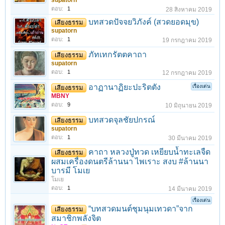
supatorn
ตอบ:
1
28 สิงหาคม 2019
บทสวดปัจจยวิภังค์ (สวดยอดมุข)
เสียงธรรม
supatorn
ตอบ:
1
19 กรกฎาคม 2019
ภัทเทกรัตตคาถา
เสียงธรรม
supatorn
ตอบ:
1
12 กรกฎาคม 2019
อาฏานาฏิยะปะริตตัง
เรื่องเด่น
เสียงธรรม
MBNY
ตอบ:
9
10 มิถุนายน 2019
บทสวดจุลชัยปกรณ์
เสียงธรรม
supatorn
ตอบ:
1
30 มีนาคม 2019
คาถา หลวงปู่ทวด เหยียบน้ำทะเลจืด
เสียงธรรม
ผสมเครื่องดนตรีล้านนา ไพเราะ สงบ #ล้านนา
บารมี โมเย
โมเย
ตอบ:
1
14 มีนาคม 2019
เรื่องเด่น
“บทสวดมนต์ชุมนุมเทวดา”จาก
เสียงธรรม
สมาชิกพลังจิต