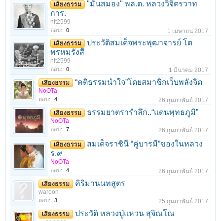
"มันสมอง" พล.ต. หลวงวิจิตรวาท
เสียงธรรม
การ.
nit2599
ตอบ:
0
1 เมษายน 2017
ประวัติสมเด็จพระพุฒาจารย์ โต
เสียงธรรม
พรหมรังสี
nit2599
ตอบ:
0
1 มีนาคม 2017
“คติธรรมนำใจ”โดยสมาชิกเว็บพลังจิต
เสียงธรรม
NoOTa
ตอบ:
4
26 กุมภาพันธ์ 2017
ธรรมยาตรารำลึก..“แดนพุทธภูมิ”
เสียงธรรม
NoOTa
ตอบ:
7
26 กุมภาพันธ์ 2017
สมเด็จราชินี “คู่บารมี”ของในหลวง
เสียงธรรม
ร.๙
NoOTa
ตอบ:
4
26 กุมภาพันธ์ 2017
คิริมานนทสูตร
เสียงธรรม
waroon
ตอบ:
3
25 กุมภาพันธ์ 2017
ประวัติ หลวงปู่แหวน สุจิณโณ
เสียงธรรม