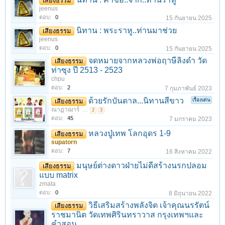
เสียงธรรม
jeenus
ตอบ:
0
15 กันยายน 2025
นิทาน : พระราหู..ท่านมาช่วย
เสียงธรรม
jeenus
ตอบ:
0
15 กันยายน 2025
จดหมายจากหลวงพ่อฤาษีลิงดำ วัด
เสียงธรรม
ท่าซุง ปี 2513 - 2523
chpu
ตอบ:
2
7 กุมภาพันธ์ 2023
ด้วยรักบันดาล...นิทานสีขาว
เรื่องเด่น
เสียงธรรม
ณาฏาฌาร์
...
2
3
ตอบ:
45
7 มกราคม 2023
หลวงปู่เทพ โลกอุดร 1-9
เสียงธรรม
supatorn
ตอบ:
7
16 สิงหาคม 2022
มนุษย์ต่างดาวฝ่ายไม่ดีสร้างนรกปลอม
เสียงธรรม
แบบ matrix
zmata
ตอบ:
0
8 มิถุนายน 2022
วิธีเสริมสร้างพลังจิต เจ้าคุณนรรัตน์
เสียงธรรม
ราชมานิต วัดเทพศิรินทราวาส กรุงเทพฯและ
คําสอน