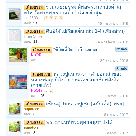
รวมเสียงธรรม ตุ๊พ่อพระมหาสิงห์ วิสุ
เสียงธรรม
ทโธ วัดพระพุทธบาทถ้ำป่าไผ่ จ.ลำพูน
kim2533
...
2
3
4
5
ตอบ:
93
18 กรกฎาคม 2019
ศิษย์โง่ไปเรียนเซ็น เล่ม 1-4 (เสียงอ่าน)
เสียงธรรม
Inner Smile
ตอบ:
14
14 พฤศจิกายน 2018
1
2
3
4
5
6
→
18
ถัดไป >
“ชีวิตที่วัดป่าบ้านตาด”
เรื่องเด่น
เสียงธรรม
NoOTa
ตอบ:
9
26 สิงหาคม 2018
เรื่องเด่น
หลวงปู่เเหวน-จากคำบอกเล่าของ
เสียงธรรม
หลวงพ่อฤาษีลิงดำ อ่านโดย สมาชิกพลังจิต
(กายแก้ว)
NoOTa
...
2
ตอบ:
25
13 มกราคม 2018
เซียนสู กับหลวงปู่เชย (ฉบับเต็ม) [พระ]
เสียงธรรม
supatorn
ตอบ:
0
8 ตุลาคม 2017
พระอานนท์พระพุทธอนุชา 1-12
เสียงธรรม
supatorn
ตอบ:
3
1 ตุลาคม 2017