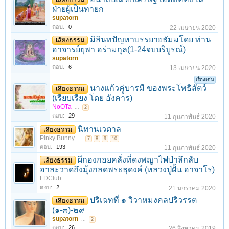
ฝ่ายผู้เป็นทายก
supatorn
ตอบ:
0
22 เมษายน 2020
มิลินทปัญหาบรรยายธัมมโดย ท่าน
เสียงธรรม
อาจารย์ยุพา อร่ามกุล(1-24จบบริบูรณ์)
supatorn
ตอบ:
6
13 เมษายน 2020
เรื่องเด่น
นางแก้วคู่บารมี ของพระโพธิสัตว์
เสียงธรรม
(เรียบเรียง โดย อังคาร)
NoOTa
...
2
ตอบ:
29
11 กุมภาพันธ์ 2020
นิทานเวตาล
เสียงธรรม
Pinky Bunny
...
7
8
9
10
ตอบ:
193
11 กุมภาพันธ์ 2020
ผีกองกอยคลั่งที่ดงพญาไฟป่าลึกลับ
เสียงธรรม
อาละวาดถึงมุ้งกลดพระธุดงค์ (หลวงปู่ฝั้น อาจาโร)
FDClub
ตอบ:
2
21 มกราคม 2020
ปริเฉทที่ ๑ วิวาหมงคลปริวรรต
เสียงธรรม
(๑-๓)-๒๙
supatorn
...
2
ตอบ:
26
26 สิงหาคม 2019