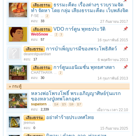
ธรรมะคีตะ เรื่องต่างๆ รวบรวมจัด
เสียงธรรม
ทำ จัดหา โดย กลุ่ม เสียงธรรมะคีตะ เว็บพลังจิต
F-5E
...
2
ตอบ:
33
27 กันยายน 2017
VDO การ์ตูน พุทธประวัติ
เสียงธรรม
WebSnow
...
2
3
ตอบ:
57
16 กุมภาพันธ์ 2015
การบำเพ็ญบารมีของพระโพธิสัตว์
เสียงธรรม
dearestguardian
ตอบ:
17
6 พฤศจิกายน 2013
การ์ตูนแอนิเมชั่น พุทธศาสดา
เสียงธรรม
CHATTHAYA
...
2
ตอบ:
30
14 กุมภาพันธ์ 2013
» กระทู้
หลวงพ่อโพรงโพธิ์ พระอภิญญาศิษย์รุ่นแรก
ของหลวงปู่เทพโลกอุดร
supatorn
...
114
115
116
117
ตอบ:
2,339
เมื่อวาน เวลา 22:10
อย่าทำร้ายประเทศไทย
เสียงธรรม
jeenus
ตอบ:
0
15 กันยายน 2025
นิทาน : คำขอ..จาก..ท่านราหู