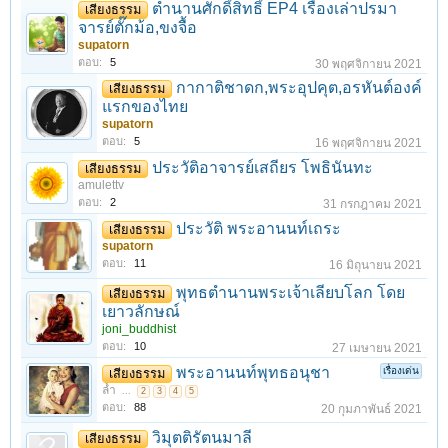
ตำนานศักดิ์สิทธิ์ EP4 เรื่องเล่าปรมา
เสียงธรรม
จารย์ตั๊กม้อ,ขงจื้อ
supatorn
ตอบ:
5
30 พฤศจิกายน 2021
กากาติชาดก,พระอุปคุต,อรหันต์องค์
เสียงธรรม
แรกของไทย
supatorn
ตอบ:
5
16 พฤศจิกายน 2021
ประวัติอาจารย์เสถียร โพธินันทะ
เสียงธรรม
amulettv
ตอบ:
2
31 กรกฎาคม 2021
ประวัติ พระอานนท์เถระ
เสียงธรรม
supatorn
ตอบ:
11
16 มิถุนายน 2021
พุทธตำนานพระเจ้าเลียบโลก โดย
เสียงธรรม
เยาวลักษณ์
joni_buddhist
ตอบ:
10
27 เมษายน 2021
พระอานนท์พุทธอนุชา
เรื่องเด่น
เสียงธรรม
ล้ำ
...
2
3
4
5
ตอบ:
88
20 กุมภาพันธ์ 2021
วิมุตติรัตนมาลี
เสียงธรรม