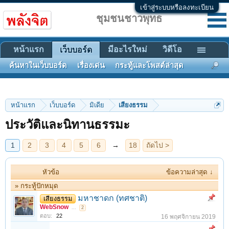
เข้าสู่ระบบหรือลงทะเบียน
ชุมชนชาวพุทธ
หน้าแรก
มีอะไรใหม่
วิดีโอ
เว็บบอร์ด
ค้นหาในเว็บบอร์ด
เรื่องเด่น
กระทู้และโพสต์ล่าสุด
1
2
3
4
5
6
→
18
ถัดไป >
หน้าแรก
เว็บบอร์ด
มิเดีย
เสียงธรรม
ประวัติและนิทานธรรมะ
หัวข้อ
ข้อความล่าสุด ↓
» กระทู้ปักหมุด
มหาชาดก (ทศชาติ)
เสียงธรรม
WebSnow
...
2
ตอบ:
22
16 พฤศจิกายน 2019