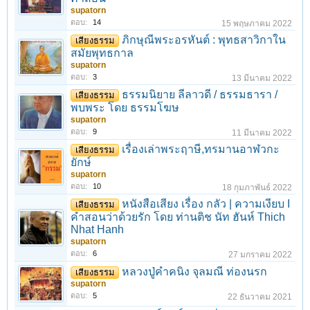
supatorn
ตอบ:
14
15 พฤษภาคม 2022
ภิกษุณีพระอรหันต์ : พุทธสาวิกาใน
เสียงธรรม
สมัยพุทธกาล
supatorn
ตอบ:
3
13 มีนาคม 2022
ธรรมนิยาย ลีลาวดี / ธรรมธารา /
เสียงธรรม
พบพระ โดย ธรรมโฆษ
supatorn
ตอบ:
9
11 มีนาคม 2022
เรื่องเล่าพระฤาษี,ทรมานอาฬวกะ
เสียงธรรม
ยักษ์
supatorn
ตอบ:
10
18 กุมภาพันธ์ 2022
หนังสือเสียง เรื่อง กลัว | ความเงียบ I
เสียงธรรม
คำสอนว่าด้วยรัก โดย ท่านติช นัท ฮันห์ Thich
Nhat Hanh
supatorn
ตอบ:
6
27 มกราคม 2022
หลวงปู่คำคนิง จุลมณี ท่องนรก
เสียงธรรม
supatorn
ตอบ:
5
22 ธันวาคม 2021