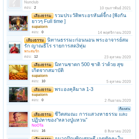
Nunclub
ตอบ:
2
10 กุมภาพันธ์ 2021
รวมประวัติพระอรหันต์จี้กง [ฟังกัน
เสียงธรรม
ยาวๆ Full time ]
supatorn
ตอบ:
0
14 พฤศจิกายน 2020
นิทานธรรมะก่อนนอน พระอาจารย์สม
เสียงธรรม
รัก ญาณธีโร รายการสด3ทุ่ม
พระสมรัก
ตอบ:
12
23 ตุลาคม 2020
นิทานชาดก 500 ชาติ ว่าด้วย สุข
เสียงธรรม
เกิดจากสมาบัติ
supatorn
ตอบ:
10
5 ตุลาคม 2020
พระองคุลิมาล 1-3
เสียงธรรม
supatorn
ตอบ:
0
2 กันยายน 2020
เรื่องเด่น
ชีวิตสมณะ การแสวงหาธรรม และ
เสียงธรรม
ปฏิปทาของ“หลวงปู่แหวน”
NoOTa
ตอบ:
16
8 สิงหาคม 2020
อนาถปิณฑิกเศรษฐี เอตทัคคะใน
เสียงธรรม