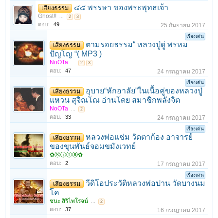
๔๕ พรรษา ของพระพุทธเจ้า
เสียงธรรม
Ghost!!
...
2
3
ตอบ:
49
25 กันยายน 2017
เรื่องเด่น
ตามรอยธรรม“ หลวงปู่ดู่ พรหม
เสียงธรรม
ปัญโญ “( MP3 )
NoOTa
...
2
3
ตอบ:
47
24 กรกฎาคม 2017
เรื่องเด่น
อุบาย“หักอาลัย”ในเนื้อคู่ของหลวงปู่
เสียงธรรม
แหวน สุจิณโณ อ่านโดย สมาชิกพลังจิต
NoOTa
...
2
ตอบ:
33
24 กรกฎาคม 2017
เรื่องเด่น
หลวงพ่อแช่ม วัดตาก้อง อาจารย์
เสียงธรรม
ของขุนพันธ์จอมขมังเวทย์
✿ⓈⓘⓉⓐ✿
ตอบ:
2
17 กรกฎาคม 2017
เรื่องเด่น
วีดิโอประวัติหลวงพ่อปาน วัดบางนม
เสียงธรรม
โค
ชนะ สิริไพโรจน์
...
2
ตอบ:
37
16 กรกฎาคม 2017