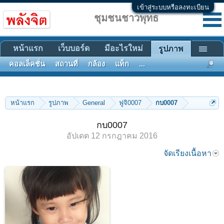
เข้าสู่ระบบหรือลงทะเบียน
ชุมชนชาวพุทธ
หน้าแรก
เว็บบอร์ด
มีอะไรใหม่
รูปภาพ
คอลเล็คชั่น
สถานที่
กล้อง
แท็ก
...
หน้าแรก
รูปภาพ
General
ฟูจิ0007
กบ0007
กบ0007
อัปเดต
12 กรกฎาคม 2016
จัดเรียงเนื้อหา