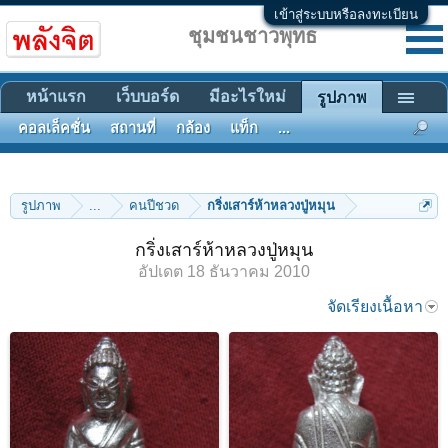
เข้าสู่ระบบหรือลงทะเบียน
ชุมชนชาวพุทธ
หน้าแรก
เว็บบอร์ด
มีอะไรใหม่
รูปภาพ
คอลเล็คชั่น
สถานที่
กล้อง
แท็ก
...
รูปภาพ
...
คนปีชวด
กริ่งเสาร์ห้าหลวงปู่หมุน
กริ่งเสาร์ห้าหลวงปู่หมุน
อัปเดต
18 ธันวาคม 2010
จัดเรียงเนื้อหา