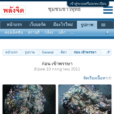
เข้าสู่ระบบหรือลงทะเบียน
ชุมชนชาวพุทธ
หน้าแรก
เว็บบอร์ด
มีอะไรใหม่
รูปภาพ
คอลเล็คชั่น
สถานที่
กล้อง
แท็ก
...
หน้าแรก
รูปภาพ
General
คีตา
ก่อน เข้าพรรษา
ก่อน เข้าพรรษา
อัปเดต
10 กรกฎาคม 2011
จัดเรียงเนื้อหา