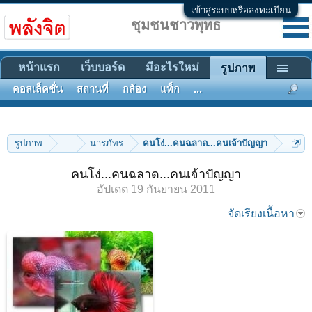
เข้าสู่ระบบหรือลงทะเบียน
ชุมชนชาวพุทธ
หน้าแรก
เว็บบอร์ด
มีอะไรใหม่
รูปภาพ
คอลเล็คชั่น
สถานที่
กล้อง
แท็ก
...
รูปภาพ
...
นารภัทร
คนโง่...คนฉลาด...คนเจ้าปัญญา
คนโง่...คนฉลาด...คนเจ้าปัญญา
อัปเดต
19 กันยายน 2011
จัดเรียงเนื้อหา