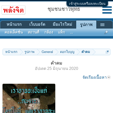
เข้าสู่ระบบหรือลงทะเบียน
ชุมชนชาวพุทธ
หน้าแรก
เว็บบอร์ด
มีอะไรใหม่
รูปภาพ
คอลเล็คชั่น
สถานที่
กล้อง
แท็ก
...
หน้าแรก
รูปภาพ
General
ดอกใบบุญ
คำคม
คำคม
อัปเดต
25 มิถุนายน 2020
จัดเรียงเนื้อหา