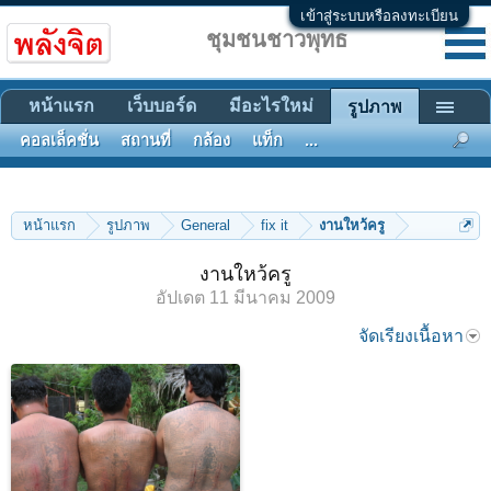
เข้าสู่ระบบหรือลงทะเบียน
ชุมชนชาวพุทธ
หน้าแรก
เว็บบอร์ด
มีอะไรใหม่
รูปภาพ
คอลเล็คชั่น
สถานที่
กล้อง
แท็ก
...
หน้าแรก
รูปภาพ
General
fix it
งานใหว้ครู
งานใหว้ครู
อัปเดต
11 มีนาคม 2009
จัดเรียงเนื้อหา