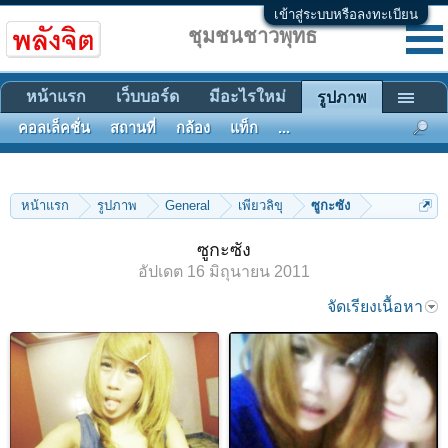
เข้าสู่ระบบหรือลงทะเบียน
ชุมชนชาวพุทธ
หน้าแรก
เว็บบอร์ด
มีอะไรใหม่
รูปภาพ
คอลเล็คชั่น
สถานที่
กล้อง
แท็ก
...
หน้าแรก
รูปภาพ
General
เพียวลิขุ
ซูกะซัง
ซูกะซัง
อัปเดต
16 มิถุนายน 2011
จัดเรียงเนื้อหา