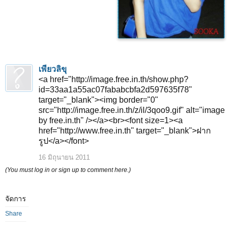
เพียวลิขุ
<a href="http://image.free.in.th/show.php?
id=33aa1a55ac07fababcbfa2d597635f78"
target="_blank"><img border="0"
src="http://image.free.in.th/z/il/3qoo9.gif" alt="image
by free.in.th" /></a><br><font size=1><a
href="http://www.free.in.th" target="_blank">ฝาก
รูป</a></font>
16 มิถุนายน 2011
(You must log in or sign up to comment here.)
จัดการ
Share