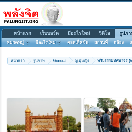
หน้าแรก
เว็บบอร์ด
มีอะไรใหม่
วิดีโอ
รูปภา
หมวดหมู่
มีอะไรใหม่
คอลเล็คชั่น
สถานที่
กล้อง
แ
หน้าแรก
รูปภาพ
General
ญ.ผู้หญิง
ทริปธรรมทัศนาจร (๒)