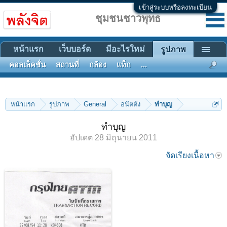
เข้าสู่ระบบหรือลงทะเบียน
ชุมชนชาวพุทธ
หน้าแรก
เว็บบอร์ด
มีอะไรใหม่
รูปภาพ
คอลเล็คชั่น
สถานที่
กล้อง
แท็ก
...
หน้าแรก
รูปภาพ
General
อนัตตัง
ทำบุญ
ทำบุญ
อัปเดต
28 มิถุนายน 2011
จัดเรียงเนื้อหา