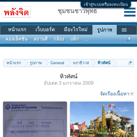
เข้าสู่ระบบหรือลงทะเบียน
ชุมชนชาวพุทธ
หน้าแรก
เว็บบอร์ด
มีอะไรใหม่
รูปภาพ
คอลเล็คชั่น
สถานที่
กล้อง
แท็ก
...
หน้าแรก
รูปภาพ
General
นราธิวาส
ทิวทัศน์
ทิวทัศน์
อัปเดต
3 มกราคม 2009
จัดเรียงเนื้อหา