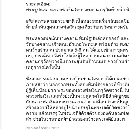
รายละเอียด:
พระรูปหล่อ หลวงพ่อเงินวัดบางคลาน กรุวัดท้ายน้ำ พิ
### สภาพสวยธรรมชาติ เนื้อทองผสมเริ่มกลับอมเขียวน
ท้ายน้ำทันยุคหลวงพ่อเงิน ยุคเดียวกับกรุวัดขวางครั
พระหลวงพ่อเงินบางคลาน พิมพ์รูปหล่อลอยองค์ และพ
วัดบางคลาน เจ้าคณะอำเภอโพทะเล พร้อมด้วย พ.ต.ท.
คนร้ายจำนวน ประมาณ 5-6 คน ได้แอบเข้ามาขุดพระเจด
เหตุการณ์เข้า จึงรีบไปแจ้งผู้ใหญ่บ้านเสนาะ เม่นเก
คลานกรุวัดขวางนี้แต่กระสุนดันด้านหมด ชาวบ้านย่
เหตุการณ์ครั้งนั้น
ซึ่งสามารถสอบถามชาวบ้านย่านวัดขวางได้เป็นอย่างดี
ภายหลังว่า นอกจากพระทั้งสองพิมพ์ดังกล่าวที่ข้างต
ผู้รู้เห็นน้อยมาก พระของหลวงพ่อเงินกรุวัดขวางนี้ 
หลวงพ่อเงิน และทั้งยังเป็นพระคู่สวดในพิธีสำคัญๆขอ
กับหลวงพ่อเงินแห่งบางคลานด้วย เสมือนว่าจะเป็นลูกศ
สร้างถวายให้หลวงปู่ไข่นำบรรจุในพระเจดีย์วัดขวา
คราม แล้วบรรจุในพระเจดีย์ด้วยตัวขององค์หลวงพ่อเ
ลำ ช่วยในงานทอดผ้าป่าฉลองสร้างพระเจดีย์และพ
20 พฤศจิกายน 2012