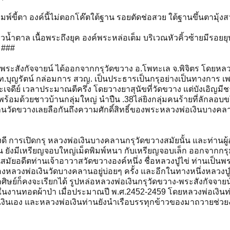
มพ์ขี้ตา องค์นี้ไม่ตอกโค๊ตใต้ฐาน รอยตัดช่อสวย ใต้ฐานขึ้นตามุ้
้ำตาล เนื้อพระถึงยุค องค์พระหล่อเต็ม บริเวณหัวคิ้วซ้ายมีรอยยุ
บ ###
ระสังกัจจายน์ ได้ออกจากกรุวัดขวาง อ.โพทะเล จ.พิจิตร โดยหลวง
บุญรัตน์ กล่อมการ สวญ. เป็นประธารเป็นกรุอย่างเป็นทางการ เพ
ีย์ เวลาประมาณตีครึ่ง โดยวางยาสุนัขที่วัดขวาง แต่บังเอิญมีช
ิด พร้อมด้วยชาวบ้านกลุ่มใหญ่ นำปืน .38ไล่ยิงกลุ่มคนร้ายที่ลักล
านวัดขวางเลยลือกันถึงความศักดิ์สิทธิ์ของพระหลวงพ่อเงินบางค
 การเปิดกรุ หลวงพ่อเงินบางคลานกรุวัดขวางสมัยนั้น และท่านผู้อ
้น ยังมีเหรียญจอบใหญ่เม็ดพิมพ์หนา กับเหรียญจอบเล็ก ออกจากกรุ
ในสมัยอดีตท่านเจ้าอาวาสวัดขวางองค์หนึ่ง ชื่อหลวงปู่ไข่ ท่านเป
งหลวงพ่อเงินวัดบางคลานอยู่บ่อยๆ ครั้ง และอีกในทางหนึ่งหลวงปู่ไ
ิษย์ก็คงจะเรียกได้ รูปหล่อหลวงพ่อเงินกรุวัดขวาง-พระสังกัจจายน
งในงานทอดผ้าป่า เมื่อประมาณปี พ.ศ.2452-2459 โดยหลวงพ่อเงิน
งินเอง และหลวงพ่อเงินท่านยังนำเรือบรรทุกข้าวของมาถวายช่วยง