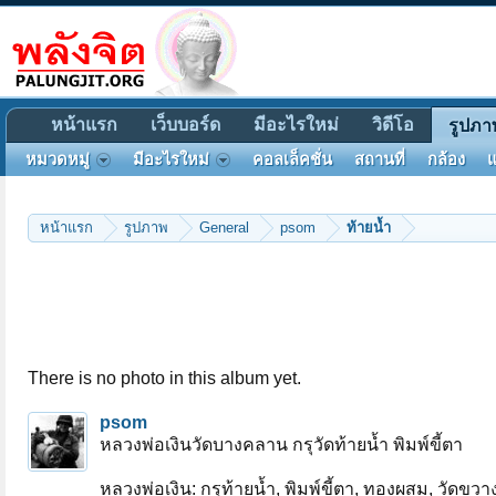
หน้าแรก
เว็บบอร์ด
มีอะไรใหม่
วิดีโอ
รูปภา
หมวดหมู่
มีอะไรใหม่
คอลเล็คชั่น
สถานที่
กล้อง
แ
หน้าแรก
รูปภาพ
General
psom
ท้ายน้ำ
There is no photo in this album yet.
psom
หลวงพ่อเงินวัดบางคลาน กรุวัดท้ายน้ำ พิมพ์ขี้ตา
หลวงพ่อเงิน: กรุท้ายน้ำ, พิมพ์ขี้ตา, ทองผสม, วัดขวาง