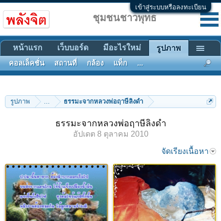
เข้าสู่ระบบหรือลงทะเบียน
ชุมชนชาวพุทธ
หน้าแรก
เว็บบอร์ด
มีอะไรใหม่
รูปภาพ
คอลเล็คชั่น
สถานที่
กล้อง
แท็ก
...
รูปภาพ
...
ธรรมะจากหลวงพ่อฤาษีลิงดำ
ธรรมะจากหลวงพ่อฤาษีลิงดำ
อัปเดต
8 ตุลาคม 2010
จัดเรียงเนื้อหา