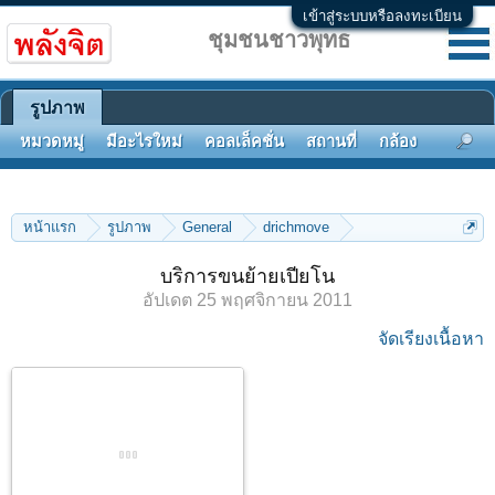
เข้าสู่ระบบหรือลงทะเบียน
ชุมชนชาวพุทธ
รูปภาพ
หมวดหมู่
มีอะไรใหม่
คอลเล็คชั่น
สถานที่
กล้อง
แท็ก
หน้าแรก
รูปภาพ
General
drichmove
บริการขนย้ายเปียโน
บริการขนย้ายเปียโน
อัปเดต
25 พฤศจิกายน 2011
จัดเรียงเนื้อหา