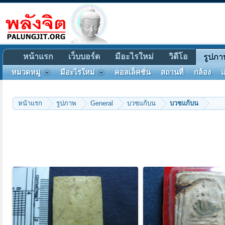
หน้าแรก
เว็บบอร์ด
มีอะไรใหม่
วิดีโอ
รูปภา
หมวดหมู่
มีอะไรใหม่
คอลเล็คชั่น
สถานที่
กล้อง
แ
หน้าแรก
รูปภาพ
General
บวชแก้บน
บวชแก้บน