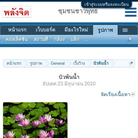
เข้าสู่ระบบหรือลงทะเบียน
ชุมชนชาวพุทธ
หน้าแรก
เว็บบอร์ด
มีอะไรใหม่
รูปภาพ
คอลเล็คชั่น
สถานที่
กล้อง
แท็ก
...
หน้าแรก
รูปภาพ
General
เวิ้งว้าง
บัวพ้นน้ำ
บัวพ้นน้ำ
อัปเดต
23 มิถุนายน 2010
จัดเรียงเนื้อหา