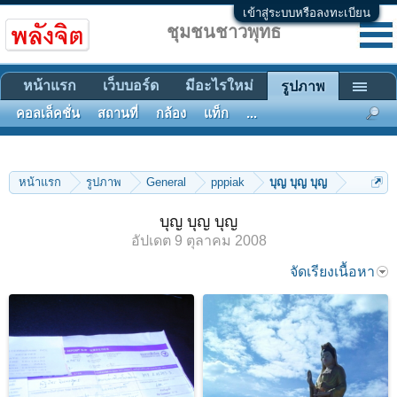
เข้าสู่ระบบหรือลงทะเบียน
ชุมชนชาวพุทธ
หน้าแรก
เว็บบอร์ด
มีอะไรใหม่
รูปภาพ
คอลเล็คชั่น
สถานที่
กล้อง
แท็ก
...
หน้าแรก
รูปภาพ
General
pppiak
บุญ บุญ บุญ
บุญ บุญ บุญ
อัปเดต
9 ตุลาคม 2008
จัดเรียงเนื้อหา