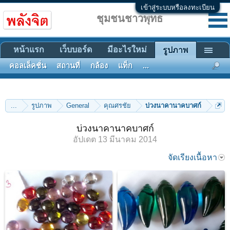
เข้าสู่ระบบหรือลงทะเบียน
ชุมชนชาวพุทธ
หน้าแรก
เว็บบอร์ด
มีอะไรใหม่
รูปภาพ
คอลเล็คชั่น
สถานที่
กล้อง
แท็ก
...
...
รูปภาพ
General
คุณศรชัย
บ่วงนาคานาคบาศก์
บ่วงนาคานาคบาศก์
อัปเดต
13 มีนาคม 2014
จัดเรียงเนื้อหา