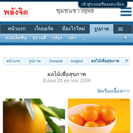
เข้าสู่ระบบหรือลงทะเบียน
ชุมชนชาวพุทธ
หน้าแรก
เว็บบอร์ด
มีอะไรใหม่
รูปภาพ
คอลเล็คชั่น
สถานที่
กล้อง
แท็ก
...
หน้าแรก
รูปภาพ
General
singhol
ผลไม้เพื่อสุขภาพ
ผลไม้เพื่อสุขภาพ
อัปเดต
28 ตุลาคม 2009
จัดเรียงเนื้อหา