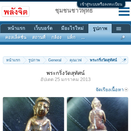
เข้าสู่ระบบหรือลงทะเบียน
ชุมชนชาวพุทธ
หน้าแรก
เว็บบอร์ด
มีอะไรใหม่
รูปภาพ
คอลเล็คชั่น
สถานที่
กล้อง
แท็ก
...
หน้าแรก
รูปภาพ
General
คุณเวฟ
พระกริ่งวัดสุทัศน์
พระกริ่งวัดสุทัศน์
อัปเดต
25 มกราคม 2013
จัดเรียงเนื้อหา