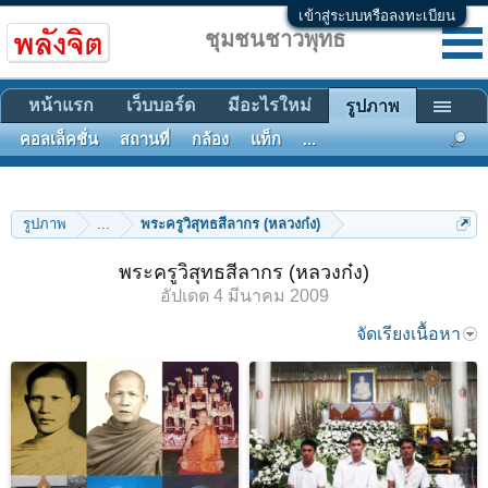
เข้าสู่ระบบหรือลงทะเบียน
ชุมชนชาวพุทธ
หน้าแรก
เว็บบอร์ด
มีอะไรใหม่
รูปภาพ
คอลเล็คชั่น
สถานที่
กล้อง
แท็ก
...
รูปภาพ
...
พระครูวิสุทธสีลากร (หลวงก๋ง)
พระครูวิสุทธสีลากร (หลวงก๋ง)
อัปเดต
4 มีนาคม 2009
จัดเรียงเนื้อหา