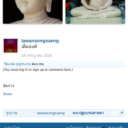
tawansongsaeng
เต็มองค์
18 กรกฎาคม 2016
ปิยะเทพ บุญประจวบ
likes this.
(You must log in or sign up to comment here.)
จัดการ
Share
รูปภาพ
...
tawansongsaeng
พระปฐมบรมศาสดา
ภาษาไทย
ลงโฆษณา
ติดต่อเรา
ช่วยเหลือ