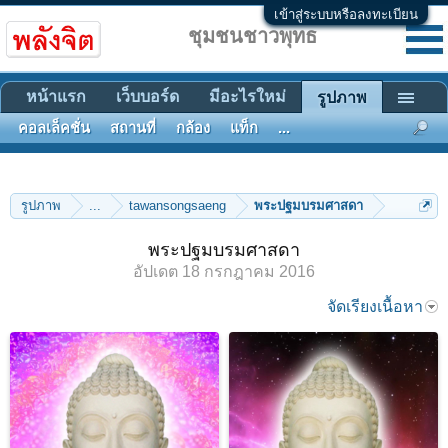
เข้าสู่ระบบหรือลงทะเบียน
ชุมชนชาวพุทธ
หน้าแรก
เว็บบอร์ด
มีอะไรใหม่
รูปภาพ
คอลเล็คชั่น
สถานที่
กล้อง
แท็ก
...
รูปภาพ
...
tawansongsaeng
พระปฐมบรมศาสดา
พระปฐมบรมศาสดา
อัปเดต
18 กรกฎาคม 2016
จัดเรียงเนื้อหา