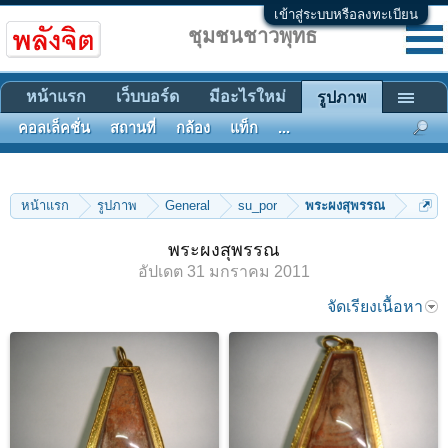
เข้าสู่ระบบหรือลงทะเบียน
ชุมชนชาวพุทธ
หน้าแรก
เว็บบอร์ด
มีอะไรใหม่
รูปภาพ
คอลเล็คชั่น
สถานที่
กล้อง
แท็ก
...
หน้าแรก
รูปภาพ
General
su_por
พระผงสุพรรณ
พระผงสุพรรณ
อัปเดต
31 มกราคม 2011
จัดเรียงเนื้อหา