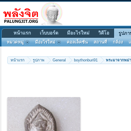
หน้าแรก
เว็บบอร์ด
มีอะไรใหม่
วิดีโอ
รูปภา
หมวดหมู่
มีอะไรใหม่
คอลเล็คชั่น
สถานที่
กล้อง
แ
หน้าแรก
รูปภาพ
General
boythonburi91
พระมาจากพม่