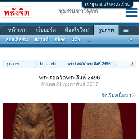
เข้าสู่ระบบหรือลงทะเบียน
ชุมชนชาวพุทธ
หน้าแรก
เว็บบอร์ด
มีอะไรใหม่
รูปภาพ
คอลเล็คชั่น
สถานที่
กล้อง
แท็ก
...
รูปภาพ
...
benja chm
พระรอดวัดพระสิงห์ 2496
พระรอดวัดพระสิงห์ 2496
อัปเดต
21 กุมภาพันธ์ 2017
จัดเรียงเนื้อหา