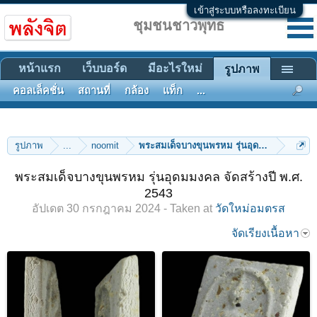
เข้าสู่ระบบหรือลงทะเบียน
ชุมชนชาวพุทธ
หน้าแรก
เว็บบอร์ด
มีอะไรใหม่
รูปภาพ
คอลเล็คชั่น
สถานที่
กล้อง
แท็ก
...
รูปภาพ
...
noomit
พระสมเด็จบางขุนพรหม รุ่นอุดมมงคล จัดสร้า
พระสมเด็จบางขุนพรหม รุ่นอุดมมงคล จัดสร้างปี พ.ศ.
2543
อัปเดต
30 กรกฎาคม 2024
- Taken at
วัดใหม่อมตรส
จัดเรียงเนื้อหา