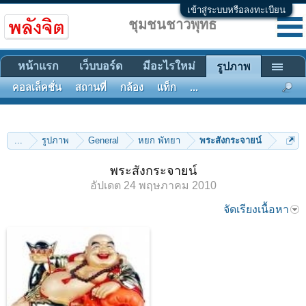
เข้าสู่ระบบหรือลงทะเบียน
ชุมชนชาวพุทธ
หน้าแรก
เว็บบอร์ด
มีอะไรใหม่
รูปภาพ
คอลเล็คชั่น
สถานที่
กล้อง
แท็ก
...
...
รูปภาพ
General
หยก พัทยา
พระสังกระจายน์
พระสังกระจายน์
อัปเดต
24 พฤษภาคม 2010
จัดเรียงเนื้อหา