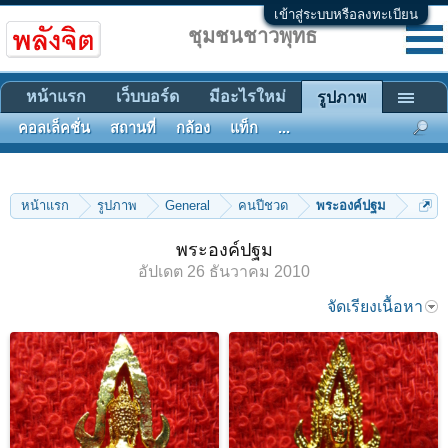
เข้าสู่ระบบหรือลงทะเบียน
ชุมชนชาวพุทธ
หน้าแรก
เว็บบอร์ด
มีอะไรใหม่
รูปภาพ
คอลเล็คชั่น
สถานที่
กล้อง
แท็ก
...
หน้าแรก
รูปภาพ
General
คนปีชวด
พระองค์ปฐม
พระองค์ปฐม
อัปเดต
26 ธันวาคม 2010
จัดเรียงเนื้อหา