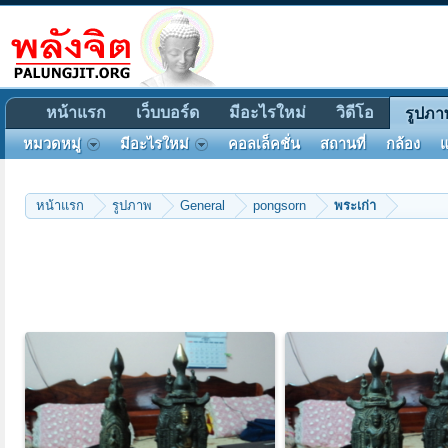
หน้าแรก
เว็บบอร์ด
มีอะไรใหม่
วิดีโอ
รูปภา
หมวดหมู่
มีอะไรใหม่
คอลเล็คชั่น
สถานที่
กล้อง
แ
หน้าแรก
รูปภาพ
General
pongsorn
พระเก่า