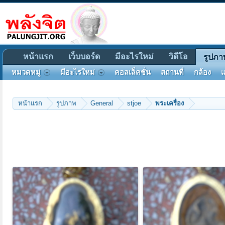
หน้าแรก
เว็บบอร์ด
มีอะไรใหม่
วิดีโอ
รูปภา
หมวดหมู่
มีอะไรใหม่
คอลเล็คชั่น
สถานที่
กล้อง
แ
หน้าแรก
รูปภาพ
General
stjoe
พระเครื่อง