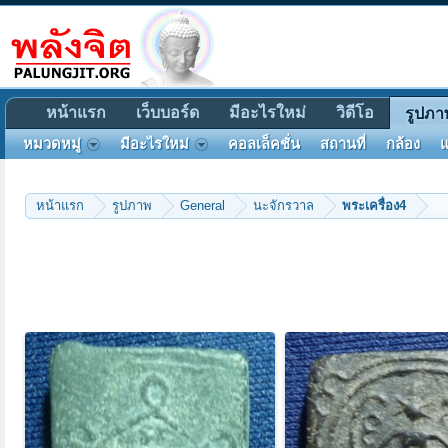
หน้าแรก
เว็บบอร์ด
มีอะไรใหม่
วิดีโอ
รูปภา
หมวดหมู่
มีอะไรใหม่
คอลเล็คชั่น
สถานที่
กล้อง
แ
หน้าแรก
รูปภาพ
General
นะจักรวาล
พระเครื่อง4