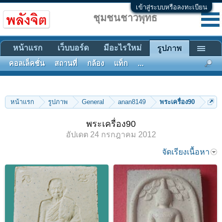
เข้าสู่ระบบหรือลงทะเบียน
ชุมชนชาวพุทธ
หน้าแรก
เว็บบอร์ด
มีอะไรใหม่
รูปภาพ
คอลเล็คชั่น
สถานที่
กล้อง
แท็ก
...
หน้าแรก
รูปภาพ
General
anan8149
พระเครื่อง90
พระเครื่อง90
อัปเดต
24 กรกฎาคม 2012
จัดเรียงเนื้อหา