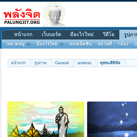
หน้าแรก
เว็บบอร์ด
มีอะไรใหม่
วิดีโอ
รูปภา
หมวดหมู่
มีอะไรใหม่
คอลเล็คชั่น
สถานที่
กล้อง
แ
หน้าแรก
รูปภาพ
General
andente
พุทธะดิจิทัล