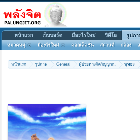
หน้าแรก
เว็บบอร์ด
มีอะไรใหม่
วิดีโอ
รูปภา
หมวดหมู่
มีอะไรใหม่
คอลเล็คชั่น
สถานที่
กล้อง
แ
หน้าแรก
รูปภาพ
General
ผู้ป่วยทางจิตวิญญาณ
พุทธะ