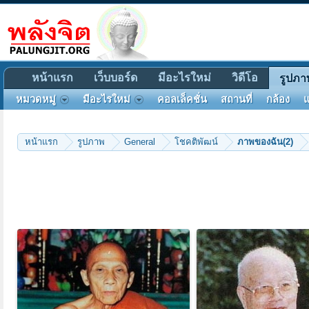
หน้าแรก
เว็บบอร์ด
มีอะไรใหม่
วิดีโอ
รูปภา
หมวดหมู่
มีอะไรใหม่
คอลเล็คชั่น
สถานที่
กล้อง
แ
หน้าแรก
รูปภาพ
General
โชคติพัฒน์
ภาพของฉัน(2)