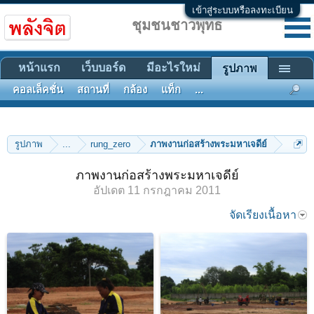
เข้าสู่ระบบหรือลงทะเบียน
ชุมชนชาวพุทธ
หน้าแรก
เว็บบอร์ด
มีอะไรใหม่
รูปภาพ
คอลเล็คชั่น
สถานที่
กล้อง
แท็ก
...
รูปภาพ
...
rung_zero
ภาพงานก่อสร้างพระมหาเจดีย์
ภาพงานก่อสร้างพระมหาเจดีย์
อัปเดต
11 กรกฎาคม 2011
จัดเรียงเนื้อหา