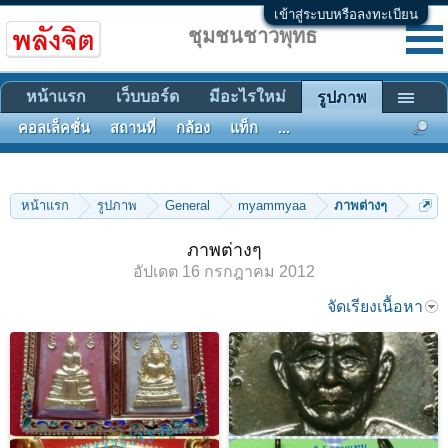
เข้าสู่ระบบหรือลงทะเบียน
ชุมชนชาวพุทธ
หน้าแรก
เว็บบอร์ด
มีอะไรใหม่
รูปภาพ
คอลเล็คชั่น
สถานที่
กล้อง
แท็ก
...
หน้าแรก
รูปภาพ
General
myammyaa
ภาพต่างๆ
ภาพต่างๆ
อัปเดต
16 กรกฎาคม 2012
จัดเรียงเนื้อหา