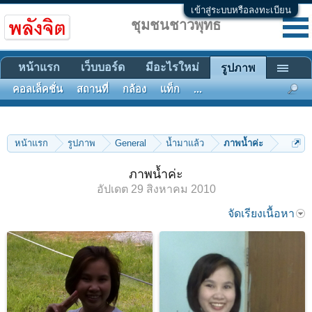
เข้าสู่ระบบหรือลงทะเบียน
ชุมชนชาวพุทธ
หน้าแรก
เว็บบอร์ด
มีอะไรใหม่
รูปภาพ
คอลเล็คชั่น
สถานที่
กล้อง
แท็ก
...
หน้าแรก
รูปภาพ
General
น้ำมาแล้ว
ภาพน้ำค่ะ
ภาพน้ำค่ะ
อัปเดต
29 สิงหาคม 2010
จัดเรียงเนื้อหา