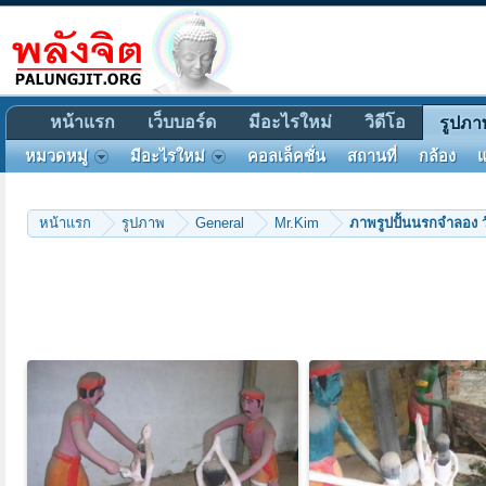
หน้าแรก
เว็บบอร์ด
มีอะไรใหม่
วิดีโอ
รูปภา
หมวดหมู่
มีอะไรใหม่
คอลเล็คชั่น
สถานที่
กล้อง
แ
หน้าแรก
รูปภาพ
General
Mr.Kim
ภาพรูปปั้นนรกจำลอง 