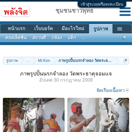
เข้าสู่ระบบหรือลงทะเบียน
ชุมชนชาวพุทธ
หน้าแรก
เว็บบอร์ด
มีอะไรใหม่
รูปภาพ
คอลเล็คชั่น
สถานที่
กล้อง
แท็ก
...
รูปภาพ
...
Mr.Kim
ภาพรูปปั้นนรกจำลอง วัดพระธาตุจอมแจ
ภาพรูปปั้นนรกจำลอง วัดพระธาตุจอมแจ
อัปเดต
30 กรกฎาคม 2008
จัดเรียงเนื้อหา