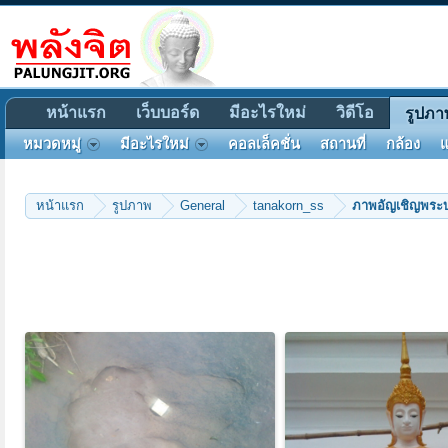
หน้าแรก
เว็บบอร์ด
มีอะไรใหม่
วิดีโอ
รูปภา
หมวดหมู่
มีอะไรใหม่
คอลเล็คชั่น
สถานที่
กล้อง
แ
หน้าแรก
รูปภาพ
General
tanakorn_ss
ภาพอัญเชิญพระบ