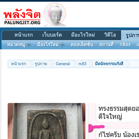
หน้าแรก
เว็บบอร์ด
มีอะไรใหม่
วิดีโอ
รูปภา
หมวดหมู่
มีอะไรใหม่
คอลเล็คชั่น
สถานที่
กล้อง
แ
หน้าแรก
รูปภาพ
General
rs83
มีดฉัพพรรณรังสี