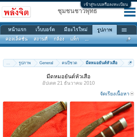
เข้าสู่ระบบหรือลงทะเบียน
ชุมชนชาวพุทธ
หน้าแรก
เว็บบอร์ด
มีอะไรใหม่
รูปภาพ
คอลเล็คชั่น
สถานที่
กล้อง
แท็ก
...
...
รูปภาพ
General
คนปีชวด
มีดหมอยันต์หัวเสือ
มีดหมอยันต์หัวเสือ
อัปเดต
21 ธันวาคม 2010
จัดเรียงเนื้อหา