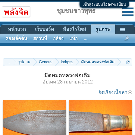
เข้าสู่ระบบหรือลงทะเบียน
ชุมชนชาวพุทธ
หน้าแรก
เว็บบอร์ด
มีอะไรใหม่
รูปภาพ
คอลเล็คชั่น
สถานที่
กล้อง
แท็ก
...
...
รูปภาพ
General
kokpra
มีดหมอหลวงพ่อเดิม
มีดหมอหลวงพ่อเดิม
อัปเดต
28 เมษายน 2012
จัดเรียงเนื้อหา