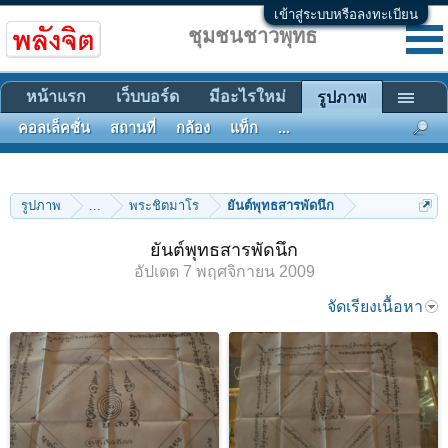
เข้าสู่ระบบหรือลงทะเบียน
ชุมชนชาวพุทธ
หน้าแรก
เว็บบอร์ด
มีอะไรใหม่
รูปภาพ
คอลเล็คชั่น
สถานที่
กล้อง
แท็ก
...
รูปภาพ
...
พระชิตมาโร
ยันต์พุทธสารพัดนึก
ยันต์พุทธสารพัดนึก
อัปเดต
7 พฤศจิกายน 2009
จัดเรียงเนื้อหา