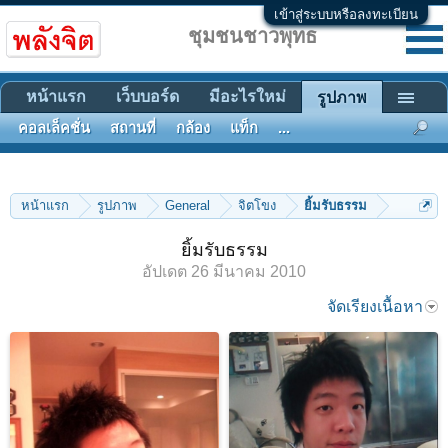
เข้าสู่ระบบหรือลงทะเบียน
ชุมชนชาวพุทธ
หน้าแรก
เว็บบอร์ด
มีอะไรใหม่
รูปภาพ
คอลเล็คชั่น
สถานที่
กล้อง
แท็ก
...
หน้าแรก
รูปภาพ
General
จิตโขง
ยิ้มรับธรรม
ยิ้มรับธรรม
อัปเดต
26 มีนาคม 2010
จัดเรียงเนื้อหา