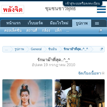
เข้าสู่ระบบหรือลงทะเบียน
ชุมชนชาวพุทธ
หน้าแรก
เว็บบอร์ด
มีอะไรใหม่
รูปภาพ
คอลเล็คชั่น
สถานที่
กล้อง
แท็ก
...
...
รูปภาพ
General
ชินมิน
รักมาม๊าที่สุด..^_^
รักมาม๊าที่สุด..^_^
อัปเดต
19 กรกฎาคม 2010
จัดเรียงเนื้อหา