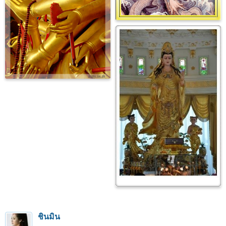
ชินมิน