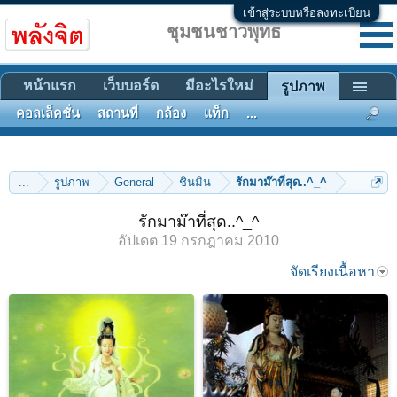
เข้าสู่ระบบหรือลงทะเบียน
ชุมชนชาวพุทธ
หน้าแรก
เว็บบอร์ด
มีอะไรใหม่
รูปภาพ
คอลเล็คชั่น
สถานที่
กล้อง
แท็ก
...
...
รูปภาพ
General
ชินมิน
รักมาม๊าที่สุด..^_^
รักมาม๊าที่สุด..^_^
อัปเดต
19 กรกฎาคม 2010
จัดเรียงเนื้อหา