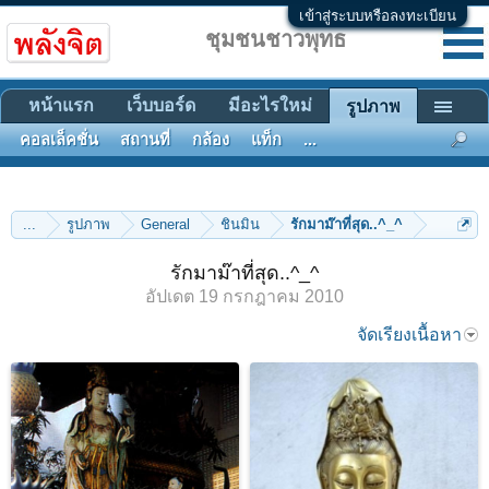
เข้าสู่ระบบหรือลงทะเบียน
ชุมชนชาวพุทธ
หน้าแรก
เว็บบอร์ด
มีอะไรใหม่
รูปภาพ
คอลเล็คชั่น
สถานที่
กล้อง
แท็ก
...
...
รูปภาพ
General
ชินมิน
รักมาม๊าที่สุด..^_^
รักมาม๊าที่สุด..^_^
อัปเดต
19 กรกฎาคม 2010
จัดเรียงเนื้อหา