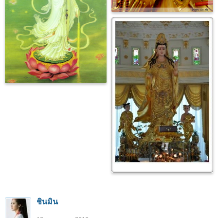
ชินมิน